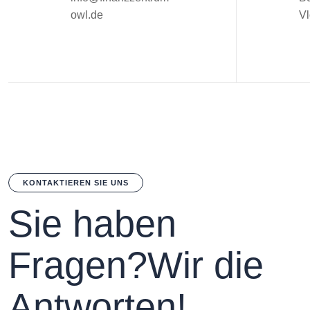
owl.de
Vl
KONTAKTIEREN SIE UNS
S
i
e
h
a
b
e
n
F
r
a
g
e
n
?
W
i
r
d
i
e
A
n
t
w
o
r
t
e
n
!