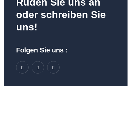
R
u
d
e
n
S
i
e
u
n
s
a
n
o
d
e
r
s
c
h
r
e
i
b
e
n
S
i
e
u
n
s
!
Folgen Sie uns :