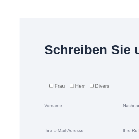
S
c
h
r
e
i
b
e
n
S
i
e
Frau
Herr
Divers