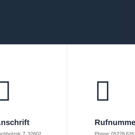
nschrift
Rufnumme
chholzstr. 7, 32602
Phone: 05228 626